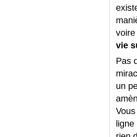
exist
maniè
voir
vie s
Pas 
mirac
un pe
amène
Vous 
ligne
rien 