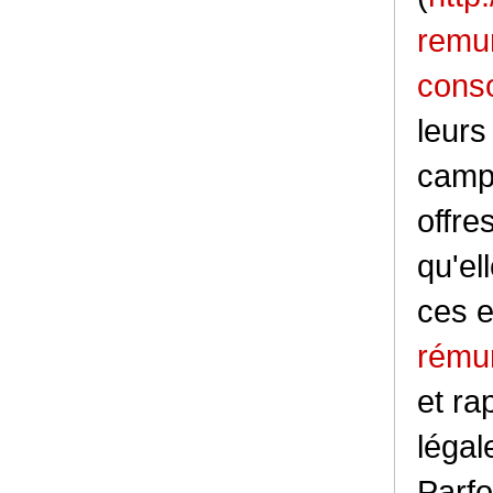
remu
cons
leurs
campa
offre
qu'el
ces 
rému
et ra
légal
Parfo