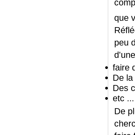
comp
que 
Réflé
peu d
d'une
faire
De la 
Des c
etc ...
De pl
cherc