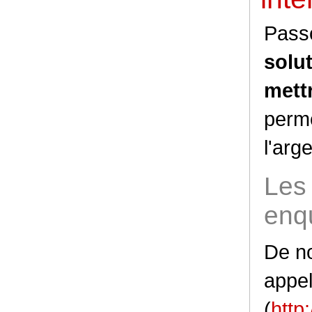
Pass
solut
mett
perme
l'arg
Les
enqu
De no
appe
(
http