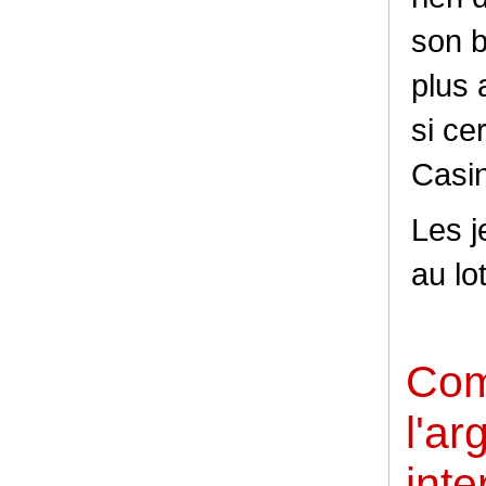
son b
plus
si ce
Casi
Les j
au lo
Com
l'ar
inte