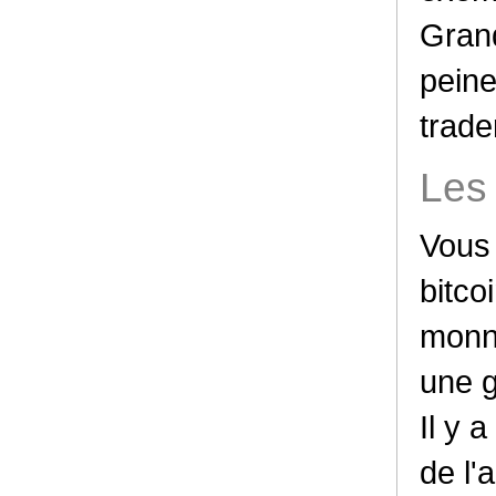
Gran
pein
trade
Les
Vous 
bitco
monna
une g
Il y 
de l'