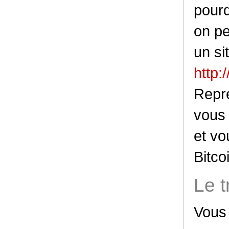
pourq
on pe
un si
http:
Repre
vous 
et vo
Bitco
Le t
Vous