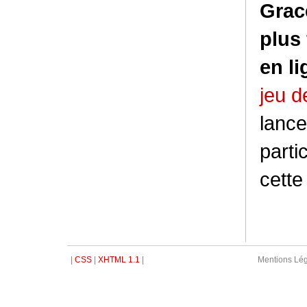
Grace
plus 
en li
jeu d
lance
parti
cette
|
CSS
|
XHTML 1.1
|
Mentions Léga