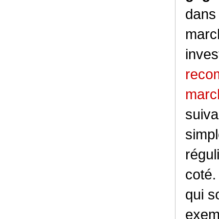
dans 
march
inves
recom
marc
suiva
simpl
régul
coté.
qui s
exem